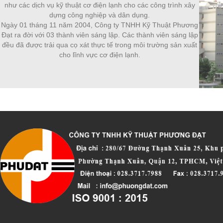
như các dịch vụ kỹ thuật cơ điện lạnh cho các công trình xây
dựng công nghiệp và dân dụng.
Ngày 01 tháng 11 năm 2004, Công ty TNHH Kỹ Thuật Phương
Đạt ra đời với 03 thành viên sáng lập. Các thành viên sáng lập
đều đã được trải qua cọ xát thực tế trong môi trường sản xuất
cho lĩnh vực cơ điện lạnh.