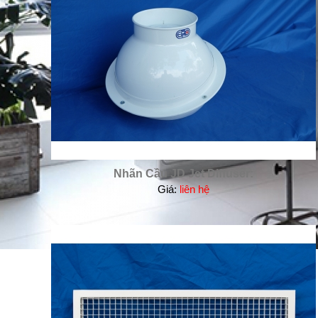
Nhãn Cầu JD Jet Diffuser:
Giá:
liên hệ