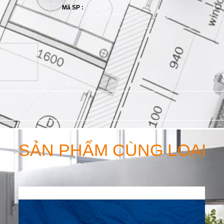
Mã SP :
SẢN PHẨM CÙNG LOẠI