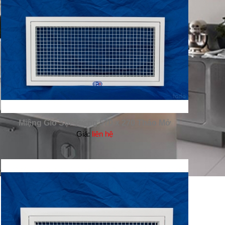
Miệng Gió Sọt Trứng 570 x 270 Tháo Mở
Giá:
liên hệ