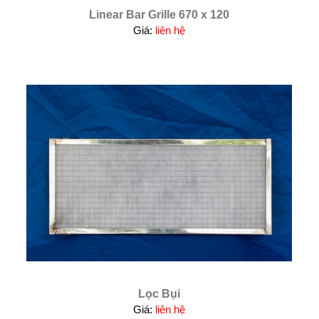
Linear Bar Grille 670 x 120
Giá:
liên hệ
Lọc Bụi
Giá:
liên hệ