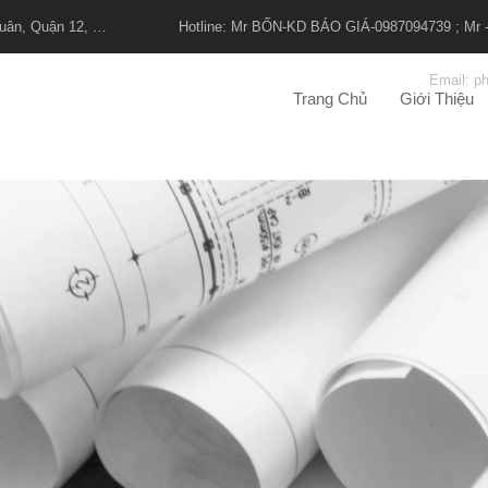
280/67 đường Thạnh Xuân 25, Khu phố 2, Phường Thạnh Xuân, Quận 12, TPHCM, Việt Nam
Hotline: Mr BỐN-KD BÁO GIÁ-0987094739 ; M
Email: p
Trang Chủ
Giới Thiệu