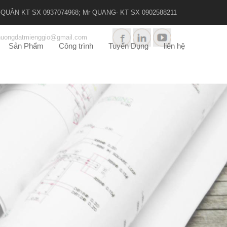
r -QUÂN KT SX 0937074968; Mr QUANG- KT SX 0902588211
huongdatmienggio@gmail.com
Sản Phẩm
Công trình
Tuyển Dụng
liên hệ