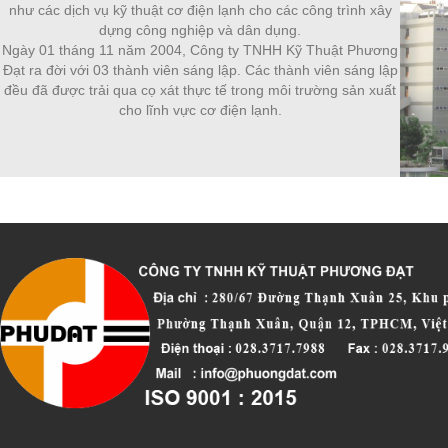
như các dịch vụ kỹ thuật cơ điện lạnh cho các công trình xây
dựng công nghiệp và dân dụng.
Ngày 01 tháng 11 năm 2004, Công ty TNHH Kỹ Thuật Phương
Đạt ra đời với 03 thành viên sáng lập. Các thành viên sáng lập
đều đã được trải qua cọ xát thực tế trong môi trường sản xuất
cho lĩnh vực cơ điện lạnh.