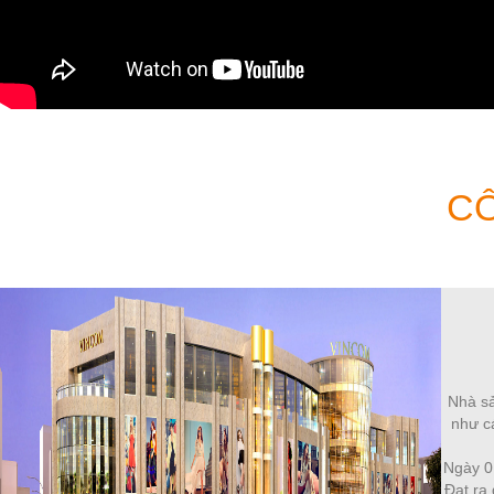
CÔ
Nhà sả
như cá
Ngày 0
Đạt ra 